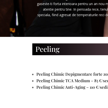
gaseste-ti forta interioara pentru un an nou m
atentie pentru tine. In perioada rece, tenu
speciala, fiind agresat de temperaturile reci d
Peeling
Peeling Chimic Depigmentare forte zon
Peeling Chimic TCA Medium – 85 €/se
Peeling Chimic Anti-Aging – 110 €/sedi