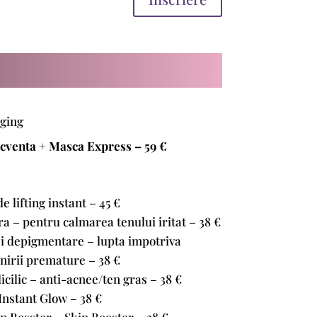
ging
ecventa + Masca Express – 59 €
e lifting instant – 45 €
a – pentru calmarea tenului iritat – 38 €
i depigmentare – lupta impotriva
nirii premature – 38 €
cilic – anti-acnee/ten gras – 38 €
Instant Glow – 38 €
 Bosster – Skin Booster – 38 €