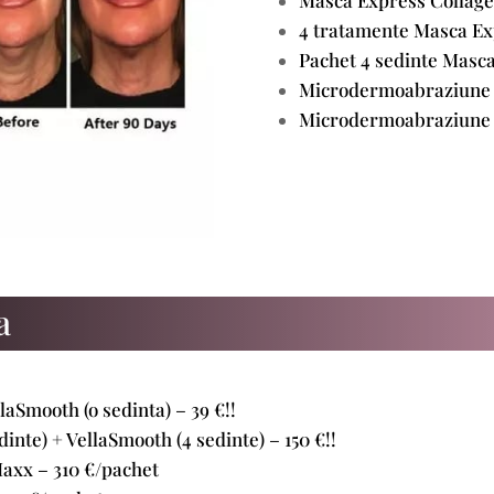
4 tratamente Masca Exp
Pachet 4 sedinte Masca 
Microdermoabraziune 
Microdermoabraziune 
a
aSmooth (o sedinta) – 39 €!!
nte) + VellaSmooth (4 sedinte) – 150 €!!
axx – 310 €/pachet