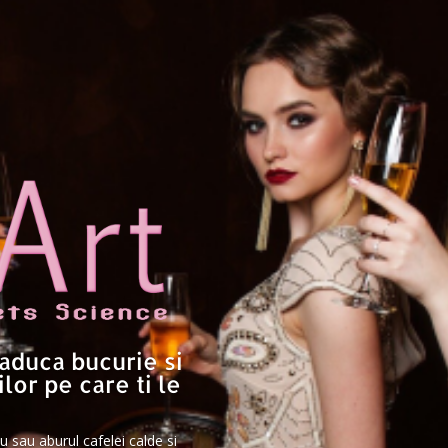
 aduca bucurie si
lor pe care ti le
u sau aburul cafelei calde si