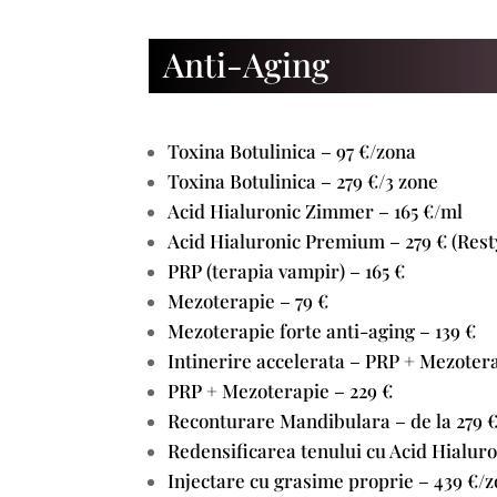
Anti-Aging
Toxina Botulinica – 97 €/zona
Toxina Botulinica – 279 €/3 zone
Acid Hialuronic Zimmer – 165 €/ml
Acid Hialuronic Premium – 279 € (Rest
PRP (terapia vampir) – 165 €
Mezoterapie – 79 €
Mezoterapie forte anti-aging – 139 €
Intinerire accelerata – PRP + Mezotera
PRP + Mezoterapie – 229 €
Reconturare Mandibulara – de la 279 
Redensificarea tenului cu Acid Hialuron
Injectare cu grasime proprie – 439 €/