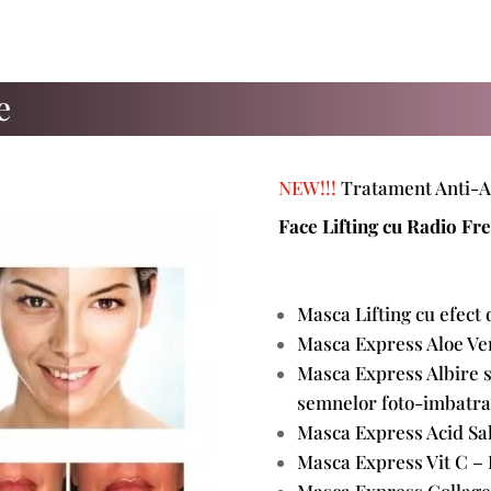
e
NEW!!!
Tratament Anti-A
Face Lifting cu Radio Fr
Masca Lifting cu efect d
Masca Express Aloe Ver
Masca Express Albire s
semnelor foto-imbatra
Masca Express Acid Sali
Masca Express Vit C – 
Masca Express Collagen