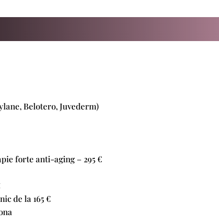
ylane, Belotero, Juvederm)
pie forte anti-aging – 295 €
€
ic de la 165 €
zona