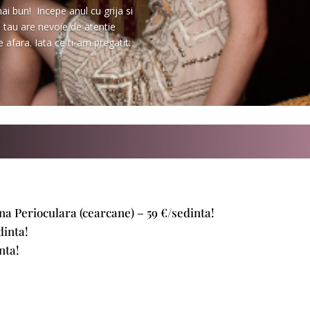
ai bun! Incepe anul cu grija si
l tau are nevoie de atentie
e afara. Iata ce ti-am pregatit:
a Perioculara (cearcane) – 59 €/sedinta!
dinta!
nta!