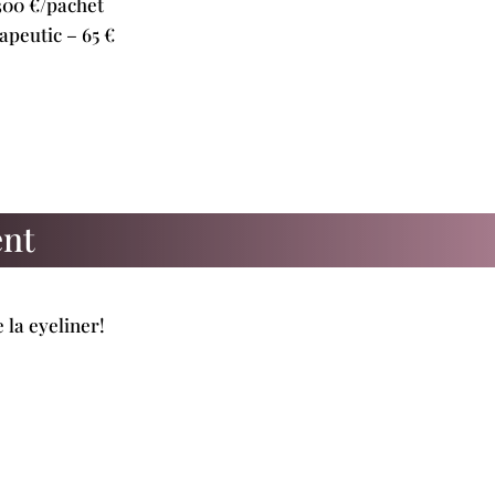
300 €/pachet
apeutic – 65 €
ent
 la eyeliner!