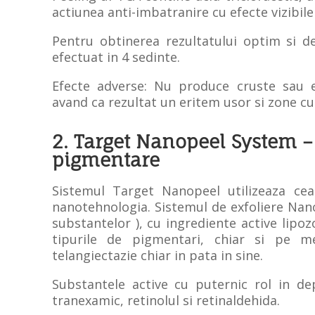
actiunea anti-imbatranire cu efecte vizibil
Pentru obtinerea rezultatului optim si d
efectuat in 4 sedinte.
Efecte adverse: Nu produce cruste sau ex
avand ca rezultat un eritem usor si zone cu 
2. Target Nanopeel System –
pigmentare
Sistemul Target Nanopeel utilizeaza cea
nanotehnologia. Sistemul de exfoliere Nan
substantelor ), cu ingrediente active lipoz
tipurile de pigmentari, chiar si pe m
telangiectazie chiar in pata in sine.
Substantele active cu puternic rol in dep
tranexamic, retinolul si retinaldehida.