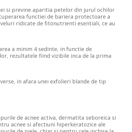
si previne aparitia petelor din jurul ochilor
recuperarea functiei de bariera protectoare a
veluri ridicate de fitonutrienti esentiali, ce au
rea a minim 4 sedinte, in functie de
or, rezultatele fiind vizibile inca de la prima
erse, in afara unei exfolieri blande de tip
ipurile de acnee activa, dermatita seboreica si
ntru acnee si afectiuni hiperkeratozice ale
ipurile de piele, chiar si pentru cele inchise la