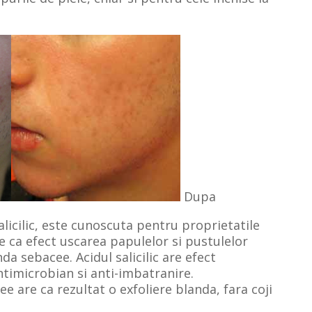
Dupa
licilic, este cunoscuta pentru proprietatile
re ca efect uscarea papulelor si pustulelor
a sebacee. Acidul salicilic are efect
antimicrobian si anti-imbatranire.
 are ca rezultat o exfoliere blanda, fara coji