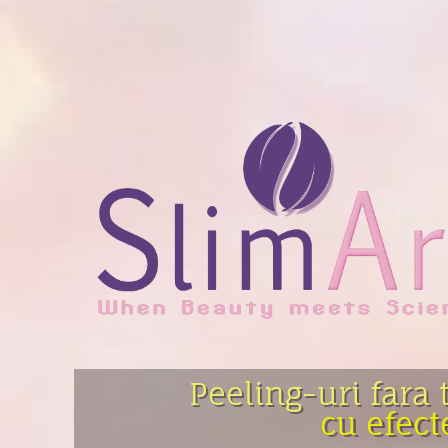
Peeling-uri fara
cu efect