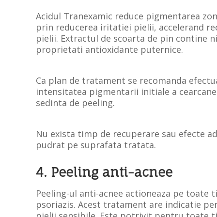
Acidul Tranexamic reduce pigmentarea zonei 
prin reducerea iritatiei pielii, accelerand 
pielii. Extractul de scoarta de pin contine ni
proprietati antioxidante puternice.
Ca plan de tratament se recomanda efectua
intensitatea pigmentarii initiale a cearcanel
sedinta de peeling.
Nu exista timp de recuperare sau efecte adv
pudrat pe suprafata tratata.
4. Peeling anti-acnee
Peeling-ul anti-acnee actioneaza pe toate t
psoriazis. Acest tratament are indicatie pe
pielii sensibile. Este potrivit pentru toate t