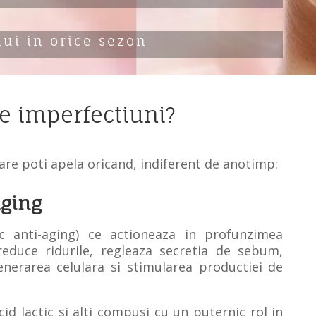
lui in orice sezon
de imperfectiuni?
are poti apela oricand, indiferent de anotimp:
aging
 anti-aging) ce actioneaza in profunzimea
reduce ridurile, regleaza secretia de sebum,
nerarea celulara si stimularea productiei de
cid lactic si alti compusi cu un puternic rol in