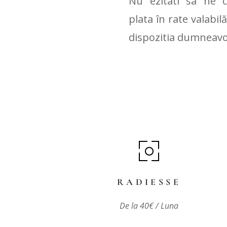
Nu ezitati sa ne c
plata în rate valabil
dispozitia dumneavoa
RADIESSE
De la 40€ / Luna