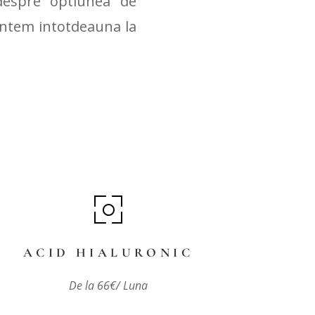
 despre optiunea de
 Suntem intotdeauna la
ACID HIALURONIC
De la 66€/ Luna