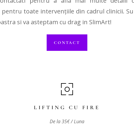
ontactati pentru a afla mai multe detalii
ă pentru toate intervențiile din cadrul clinicii.
stra si va asteptam cu drag in SlimArt!
CONTACT
LIFTING CU FIRE
De la 35€ / Luna