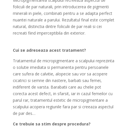
Micropigmentarea scalpului recreeaza aspectul de
foliculi de par naturali, prin introducerea de pigmenti
minerali in piele, combinati pentru a se adapta perfect
nuantei naturale a parului. Rezultatul final este complet
natural, distinctia dintre foliculii de par reali si cei
recreati fiind imperceptibila din exterior.
Cui se adreseaza acest tratament?
Tratamentul de micropigmentare a scalpului reprezinta
o solutie imediata si permanenta pentru persoanele
care sufera de calvitie, alopecie sau vor sa acopere
cicatrici si semne din nastere, barbati sau femei,
indiferent de varsta. Barabatii care au chelie pot
corecta acest defect, in sfarsit, iar in cazul femeilor cu
parul rar, tratamentul estetic de micropigmentare a
scalpului acopera regiunile fara par si creeaza aspectul
de par des…
Ce trebuie sa stim despre procedura?