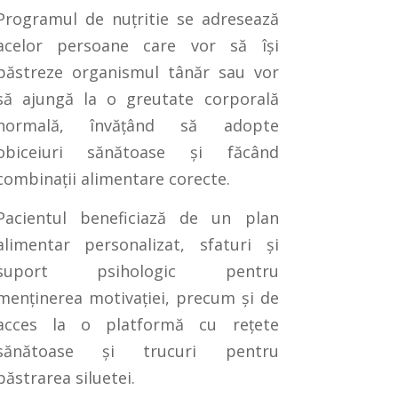
Programul de nuțritie se adresează
acelor persoane care vor să își
păstreze organismul tânăr sau vor
să ajungă la o greutate corporală
normală, învățând să adopte
obiceiuri sănătoase și făcând
combinații alimentare corecte.
Pacientul beneficiază de un plan
alimentar personalizat, sfaturi și
suport psihologic pentru
menținerea motivației, precum și de
acces la o platformă cu rețete
sănătoase și trucuri pentru
păstrarea siluetei.