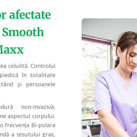
r afectate
la Smooth
Maxx
ea celulită. Controlul
mpiedică în totalitate
ectând și persoanele
ră non-invazivă,
ne aspectul corpului.
o frecvența Bi-polara
ndă a țesutului gras,