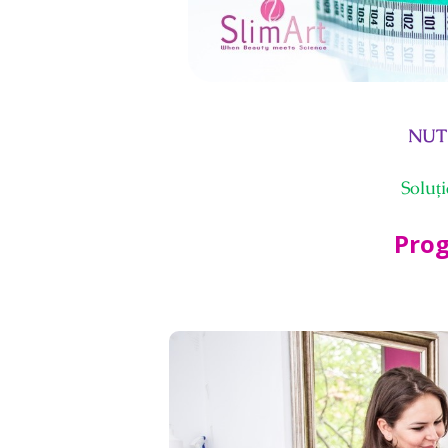
NUT
Soluț
Prog