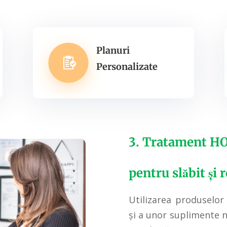
Planuri
Personalizate
3. Tratament H
pentru slăbit și 
Utilizarea produselo
ș
i a unor suplimente 