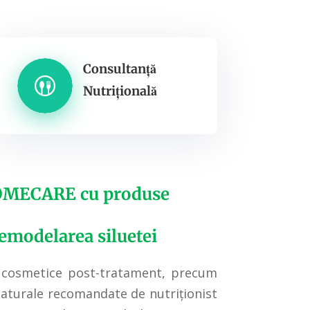
Consultanță
Nutrițională
OMECARE cu produse
remodelarea siluetei
r cosmetice post-tratament, precum
naturale recomandate de nutriționist