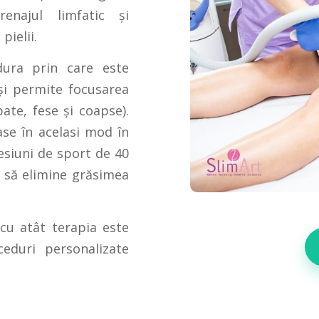
renajul limfatic și
pielii.
ura prin care este
 și permite focusarea
ate, fese și coapse).
ase în acelasi mod în
esiuni de sport de 40
i să elimine grăsimea
 cu atât terapia este
eduri personalizate