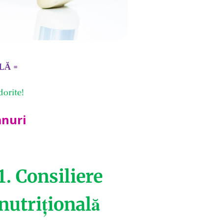
LĂ =
dorite!
anuri
1. Consiliere
nutrițională