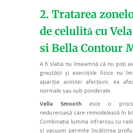
2. Tratarea zonelo
de celulită cu Ve
si Bella Contour
A fi slabă nu înseamnă că nu poți av
greutății și exercițiile fizice nu î
apariția acestei afecțiuni, ea af
normale sau sub ponderale.
Vella Smooth
este o procedu
nedureroasă care remodelează în bi
Combinația lumina infraroșu cu radi
și vacuum permite încălzirea profu