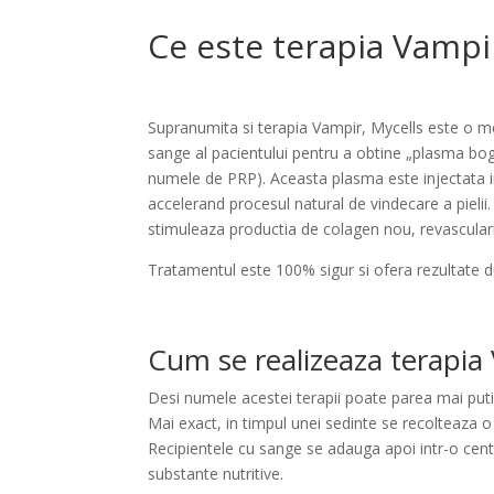
Ce este terapia Vampi
Supranumita si terapia Vampir, Mycells este o m
sange al pacientului pentru a obtine „plasma bog
numele de PRP). Aceasta plasma este injectata 
accelerand procesul natural de vindecare a pielii.
stimuleaza productia de colagen nou, revasculari
Tratamentul este 100% sigur si ofera rezultate du
Cum se realizeaza terapia
Desi numele acestei terapii poate parea mai puti
Mai exact, in timpul unei sedinte se recolteaza o
Recipientele cu sange se adauga apoi intr-o cen
substante nutritive.