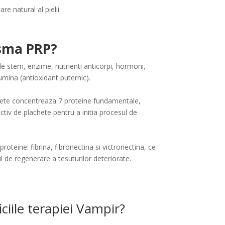
e natural al pielii.
asma PRP?
e stem, enzime, nutrienti anticorpi, hormoni,
bumina (antioxidant puternic).
ete concentreaza 7 proteine fundamentale,
activ de plachete pentru a initia procesul de
teine: fibrina, fibronectina si victronectina, ce
l de regenerare a tesuturilor deteriorate.
ciile terapiei Vampir?