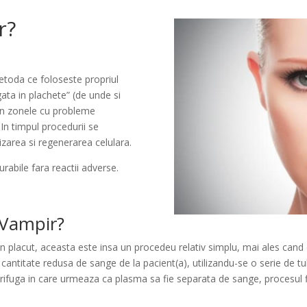
r?
etoda ce foloseste propriul
ata in plachete” (de unde si
in zonele cu probleme
 In timpul procedurii se
zarea si regenerarea celulara.
rabile fara reactii adverse.
 Vampir?
n placut, aceasta este insa un procedeu relativ simplu, mai ales cand 
 cantitate redusa de sange de la pacient(a), utilizandu-se o serie de t
trifuga in care urmeaza ca plasma sa fie separata de sange, procesul 