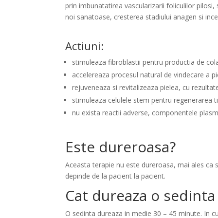
prin imbunatatirea vascularizarii foliculilor pilosi
noi sanatoase, cresterea stadiului anagen si incet
Actiuni:
stimuleaza fibroblastii pentru productia de co
accelereaza procesul natural de vindecare a pie
rejuveneaza si revitalizeaza pielea, cu rezultat
stimuleaza celulele stem pentru regenerarea t
nu exista reactii adverse, componentele plasme
Este dureroasa?
Aceasta terapie nu este dureroasa, mai ales ca se
depinde de la pacient la pacient.
Cat dureaza o sedinta
O sedinta dureaza in medie 30 – 45 minute. In c