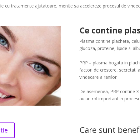
ie cu tratamente ajutatoare, menite sa accelereze procesul de vindecar
Ce contine pl
Plasma contine plachete, celul
glucoza, proteine, lipide si al
PRP – plasma bogata in plach
factori de crestere, secretati 
vindecare a ranilor.
De asemenea, PRP contine 3 pro
au un rol important in procesu
Care sunt benefi
tie