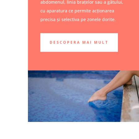
abdomenul, linia braţelor sau a gâtului,
cu aparatura ce permite acţionarea
precisa şi selectiva pe zonele dorite.
DESCOPERA MAI MULT