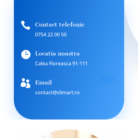

Contact telefonic
0754 22 00 50

Locatia noastra
Calea Floreasca 91-111

Email
contact@slimart.ro