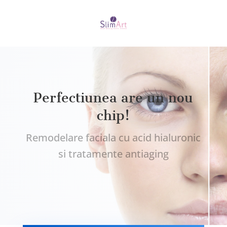
Perfectiunea are un nou
chip!
Remodelare faciala cu acid hialuronic
si tratamente antiaging